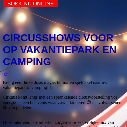
BOEK NU ONLINE
CIRCUSSHOWS VOOR
OP VAKANTIEPARK EN
CAMPING
Breng een flinke dosis magie, humor en spektakel naar uw
vakantiepark of camping! ✨
Cirknus komt langs met een sprankelende circusvoorstelling vol
energie — een belevenis waar zowel kinderen 😊 als volwassenen
🤩 van genieten.
Onze internationale artiesten zorgen voor een vrolijke mix van