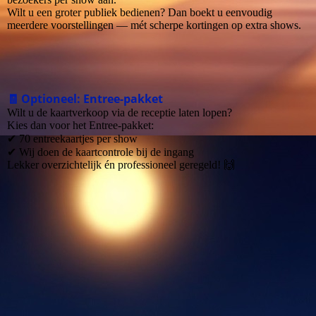
Wilt u een groter publiek bedienen? Dan boekt u eenvoudig
meerdere voorstellingen — mét scherpe kortingen op extra shows.
🧾 Optioneel: Entree-pakket
Wilt u de kaartverkoop via de receptie laten lopen?
Kies dan voor het Entree-pakket:
✔ 70 entreekaartjes per show
✔ Wij doen de kaartcontrole bij de ingang
Lekker overzichtelijk én professioneel geregeld! 🙌