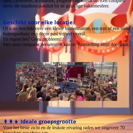
dans, clownerie, acrobatiek, jongleren en interactie. Een complete
show die naadloos aansluit bij de gezellige vakantiesfeer.
Geschikt voor elke locatie
Of u nu beschikt over een kleine binnenruimte, een tent of een mooi
buitenpodium: ons decor past vrijwel overal.
En regent het? Geen probleem!
Met onze compacte decortenten kan de voorstelling altijd doorgaan.
👨‍👩‍👧 Ideale groepsgrootte
Voor het beste zicht en de leukste ervaring raden we ongeveer 70
bezoekers per show aan.