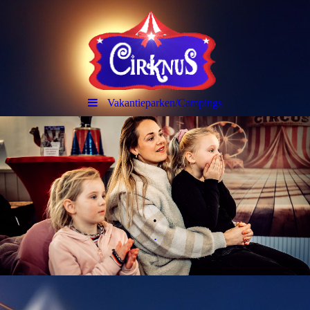
Vakantieparken/Campings
.
.