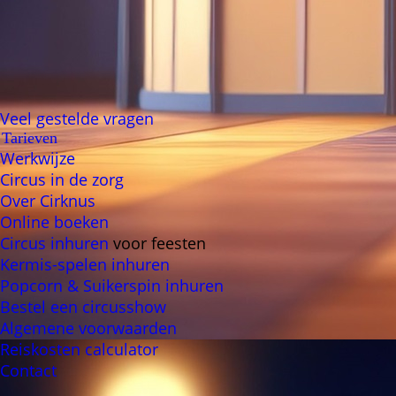
Veel gestelde vragen
Tarieven
Werkwijze
Circus in de zorg
Over Cirknus
Online boeken
Circus inhuren
voor feesten
Kermis-spelen inhuren
Popcorn & Suikerspin inhuren
Bestel een circusshow
Algemene voorwaarden
Reiskosten calculator
Contact