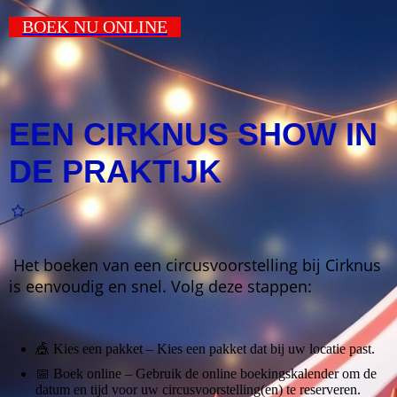
BOEK NU ONLINE
EEN CIRKNUS SHOW IN
DE PRAKTIJK
Het boeken van een circusvoorstelling bij Cirknus
is eenvoudig en snel. Volg deze stappen:
🎪 Kies een pakket – Kies een pakket dat bij uw locatie past.
📅 Boek online – Gebruik de online boekingskalender om de
datum en tijd voor uw circusvoorstelling(en) te reserveren.