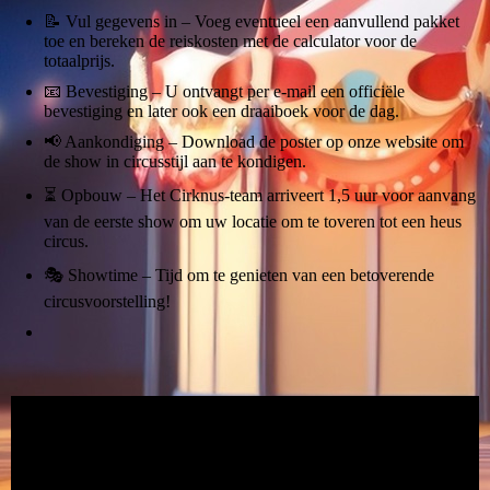
📝 Vul gegevens in – Voeg eventueel een aanvullend pakket
toe en bereken de reiskosten met de calculator voor de
totaalprijs.
📧 Bevestiging – U ontvangt per e-mail een officiële
bevestiging en later ook een draaiboek voor de dag.
📢 Aankondiging – Download de poster op onze website om
de show in circusstijl aan te kondigen.
⏳ Opbouw – Het Cirknus-team arriveert 1,5 uur voor aanvang
van de eerste show om uw locatie om te toveren tot een heus
circus.
🎭 Showtime – Tijd om te genieten van een betoverende
circusvoorstelling!