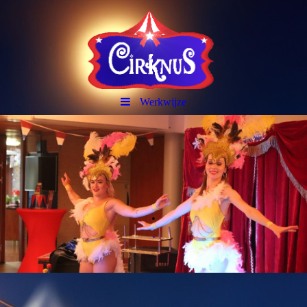
Werkwijze
.
.