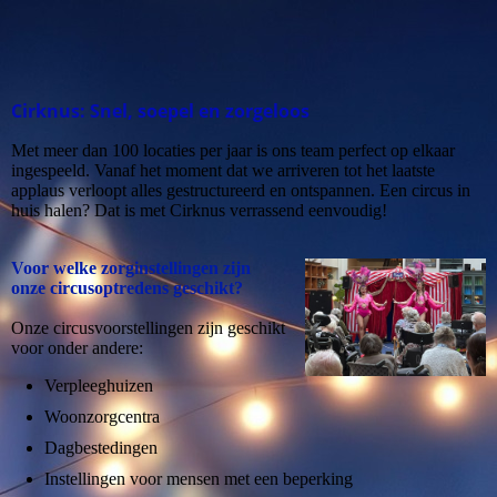
Cirknus: Snel, soepel en zorgeloos
Met meer dan 100 locaties per jaar is ons team perfect op elkaar
ingespeeld. Vanaf het moment dat we arriveren tot het laatste
applaus verloopt alles gestructureerd en ontspannen. Een circus in
huis halen? Dat is met Cirknus verrassend eenvoudig!
Voor welke zorginstellingen zijn
onze circusoptredens geschikt?
Onze circusvoorstellingen zijn geschikt
voor onder andere:
Verpleeghuizen
Woonzorgcentra
Dagbestedingen
Instellingen voor mensen met een beperking