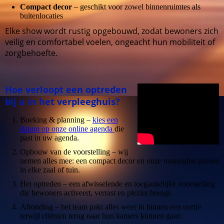
Compact decor
– geschikt voor zowel binnenruimtes als
buitenlocaties
Elke show wordt rustig opgebouwd, zodat bewoners zich
veilig en comfortabel voelen, ongeacht hun mobiliteit of
zorgbehoefte.
Hoe verloopt een optreden
bij u in het verpleeghuis?
Boeking & planning –
kies een
datum op onze online agenda
die
past in uw agenda.
Opbouw van de voorstelling – wij
nemen alles mee: een compact decor en onze materialen passen
in elke zaal of tuin.
Het optreden – een afwisselende en toegankelijke voorstelling
die bewoners activeert, verrast en plezier brengt.
Afronding – het team pakt alles weer in binnen een uurtje
terwijl cliënten terug naar hun kamers kunnen gaan.