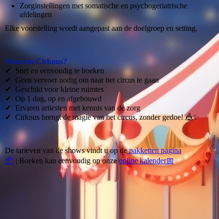
Zorginstellingen met somatische en psychogeriatrische
afdelingen
Elke voorstelling wordt aangepast aan de doelgroep en setting.
Waarom Cirknus?
✔ Snel en eenvoudig te boeken
✔ Geen vervoer nodig om naar het circus te gaan
✔ Geschikt voor kleine ruimtes
✔ Op 1 dag, op en afgebouwd
✔ Ervaren artiesten met kennis van de zorg
✔ Cirknus brengt de magie van het circus, zonder gedoe! 🎪✨
De tarieven van de shows vindt u op de
pakketten pagina
📦
| Boeken kan eenvoudig op onze
online kalender📅