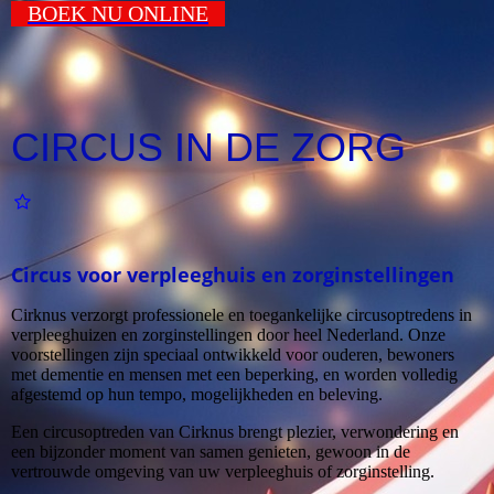
BOEK NU ONLINE
CIRCUS IN DE ZORG
Circus voor verpleeghuis en zorginstellingen
Cirknus verzorgt professionele en toegankelijke circusoptredens in
verpleeghuizen en zorginstellingen door heel Nederland. Onze
voorstellingen zijn speciaal ontwikkeld voor ouderen, bewoners
met dementie en mensen met een beperking, en worden volledig
afgestemd op hun tempo, mogelijkheden en beleving.
Een circusoptreden van Cirknus brengt plezier, verwondering en
een bijzonder moment van samen genieten, gewoon in de
vertrouwde omgeving van uw verpleeghuis of zorginstelling.