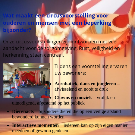
Wat maakt een circusvoorstelling voor
ouderen en mensen met een beperking
bijzonder?
Onze circusvoorstellingen zijn ontworpen met veel
aandacht voor de zorgomgeving. Rust, veiligheid en
herkenning staan centraal.
Tijdens een voorstelling ervaren
uw bewoners:
Acrobatiek, dans en jongleren
–
afwisselend en nooit te druk
Clowns en muziek
– vrolijk en
uitnodigend, afgestemd op het publiek
Dierenacts
– bijzondere dieren die op een veilige afstand
bewonderd kunnen worden
Interactieve momenten
– iedereen kan op zijn eigen manier
meedoen of gewoon genieten