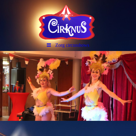
Zorg circusshows
.
.